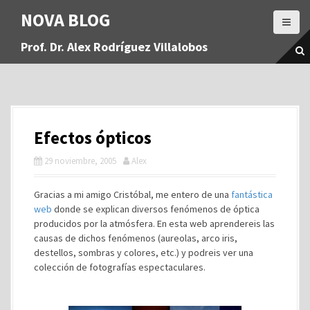
S
NOVA BLOG
a
l
Prof. Dr. Alex Rodríguez Villalobos
t
a
r
a
l
c
Efectos ópticos
o
n
29 noviembre, 2005
Alex
t
e
Gracias a mi amigo Cristóbal, me entero de una
fantástica
n
web
donde se explican diversos fenómenos de óptica
i
producidos por la atmósfera. En esta web aprendereis las
d
causas de dichos fenómenos (aureolas, arco iris,
o
destellos, sombras y colores, etc.) y podreis ver una
colección de fotografías espectaculares.