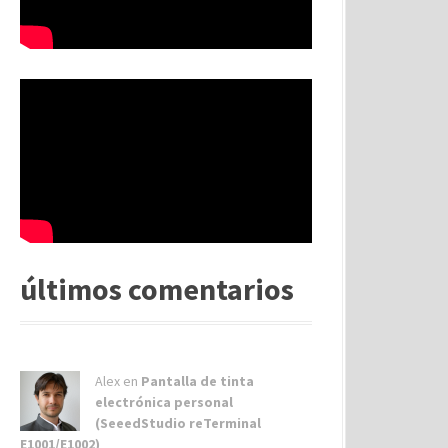
últimos comentarios
Alex
en
Pantalla de tinta
electrónica personal
(SeeedStudio reTerminal
E1001/E1002)