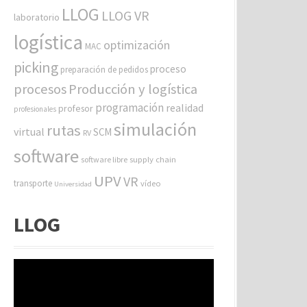
LLOG
LLOG VR
laboratorio
logística
optimización
MAC
picking
proceso
preparación de pedidos
procesos
Producción y logística
programación
realidad
profesor
profesionales
simulación
rutas
virtual
SCM
RV
software
software libre
supply chain
UPV
VR
transporte
vídeo
Universidad
LLOG