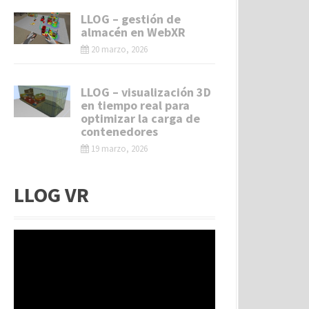
LLOG – gestión de
almacén en WebXR
20 marzo, 2026
LLOG – visualización 3D
en tiempo real para
optimizar la carga de
contenedores
19 marzo, 2026
LLOG VR