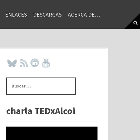
ENLACES
DESCARGAS
ACERCA DE…
B
u
s
c
a
charla TEDxAlcoi
r
: