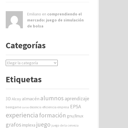
Emiliano en
comprendiendo el
mercado: juego de simulación
de bolsa
Categorías
C
a
t
Etiquetas
e
g
o
alumnos
aprendizaje
almacén
r
3D
Alcoy
í
EPSA
beergame
eficiencia
docencia
empresa
curso
a
experiencia
formación
gnu/linux
s
juego
grafos
implexa
juego de la cerveza