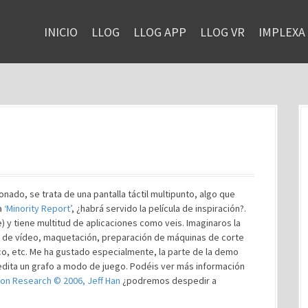
INICIO
LLOG
LLOG APP
LLOG VR
IMPLEXA
ado, se trata de una pantalla táctil multipunto, algo que
a
‘Minority Report’
, ¿habrá servido la película de inspiración?.
) y tiene multitud de aplicaciones como veis. Imaginaros la
ón de vídeo, maquetación, preparación de máquinas de corte
ico, etc. Me ha gustado especialmente, la parte de la demo
 edita un grafo a modo de juego. Podéis ver más información
tion Research © 2006, Jeff Han
¿podremos despedir a