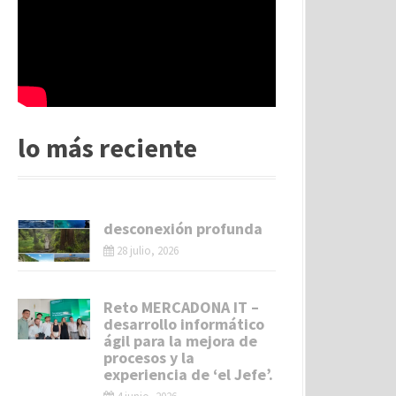
lo más reciente
desconexión profunda
28 julio, 2026
Reto MERCADONA IT –
desarrollo informático
ágil para la mejora de
procesos y la
experiencia de ‘el Jefe’.