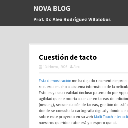
S
NOVA BLOG
a
l
Prof. Dr. Alex Rodríguez Villalobos
t
a
r
a
l
c
Cuestión de tacto
o
n
13 febrero, 2006
Alex
t
e
n
Esta demostración
me ha dejado realmente impresion
i
recuerda mucho al sistema informático de la películ
d
Esto es ya una realidad (incluso patentado por Apple
o
agilidad que se podría alcanzar en tareas de edici
(nesting), secuenciación de tareas, gestión de tráf
donde se consulta la cartografía digital y donde se
sobre este proyecto en su web
Multi-Touch Interac
nuestros queridos ratones? yo espero que sí.