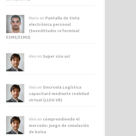
Mario en
Pantalla de tinta
electrónica personal
(SeeedStudio reTerminal
E1001/E1002)
Alex
en
Super size us!
Alex
en
Sincronía Logística
capacitará mediante realidad
virtual (LLOG VR)
Alex
en
comprendiendo el
mercado: juego de simulación
de bolsa