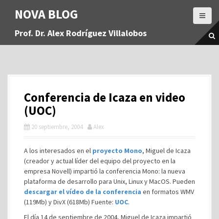
S
NOVA BLOG
a
l
Prof. Dr. Alex Rodríguez Villalobos
t
a
r
a
l
c
Conferencia de Icaza en video
o
n
(UOC)
t
20 septiembre, 2004
Alex
e
n
i
A los interesados en el
proyecto Mono
, Miguel de Icaza
d
(creador y actual líder del equipo del proyecto en la
o
empresa Novell) impartió la conferencia Mono: la nueva
plataforma de desarrollo para Unix, Linux y MacOS. Pueden
descargar el vídeo de la conferencia
en formatos WMV
(119Mb) y DivX (618Mb) Fuente:
UOC
.
El día 14 de septiembre de 2004, Miguel de Icaza impartió