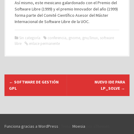
Así mismo, este mexicano galardonado con el Premio del
Software Libre (1999) y el premio Innovador del año (1999)
forma parte del Comité Científico Asesor del Máster
Internacional de Software Libre de la UOC.
Sin categoría
conferencia
,
gnome
,
gnu/linux
,
software
libre
enlace permanente
N
←
SOFTWARE DE GESTIÓN
NUEVO IDE PARA
a
GPL
LP_SOLVE
→
v
e
g
a
c
Funciona gracias a WordPress
|
Tema:
Moesia
por aThemes