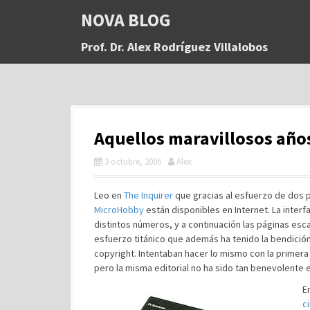
S
NOVA BLOG
a
l
Prof. Dr. Alex Rodríguez Villalobos
t
a
r
a
l
c
Aquellos maravillosos año
o
n
3 octubre, 2006
Alex
t
e
n
Leo en
The Inquirer
que gracias al esfuerzo de dos
i
MicroHobby
están disponibles en Internet. La interf
d
distintos números, y a continuación las páginas esc
o
esfuerzo titánico que además ha tenido la bendició
copyright. Intentaban hacer lo mismo con la primera
pero la misma editorial no ha sido tan benevolente 
E
c