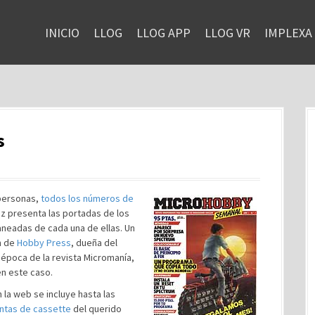
INICIO
LLOG
LLOG APP
LLOG VR
IMPLEXA
s
 personas,
todos los números de
az presenta las portadas de los
aneadas de cada una de ellas. Un
n de
Hobby Press
, dueña del
 época de la revista Micromanía,
en este caso.
n la web se incluye hasta las
intas de cassette
del querido