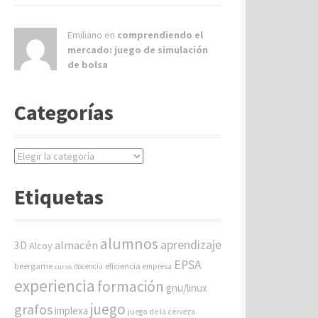
Emiliano en
comprendiendo el
mercado: juego de simulación
de bolsa
Categorías
C
a
t
Etiquetas
e
g
o
alumnos
aprendizaje
almacén
r
3D
Alcoy
í
EPSA
beergame
eficiencia
docencia
empresa
curso
a
experiencia
formación
gnu/linux
s
juego
grafos
implexa
juego de la cerveza