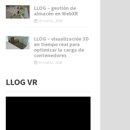
LLOG – gestión de
almacén en WebXR
20 marzo, 2026
LLOG – visualización 3D
en tiempo real para
optimizar la carga de
contenedores
19 marzo, 2026
LLOG VR