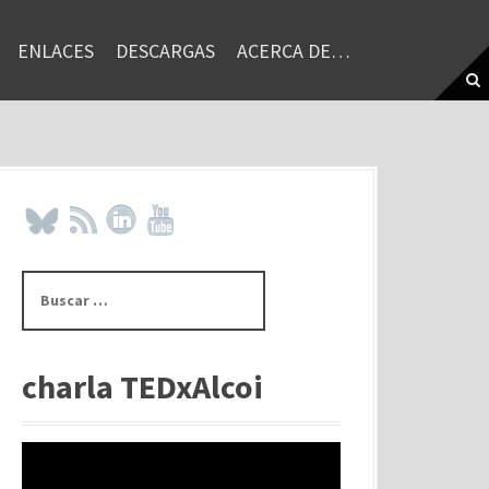
ENLACES
DESCARGAS
ACERCA DE…
B
u
s
c
a
charla TEDxAlcoi
r
: