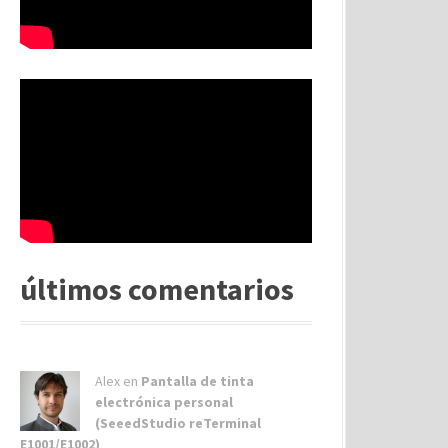
últimos comentarios
Alex
en
Pantalla de tinta
electrónica personal
(SeeedStudio reTerminal
E1001/E1002)