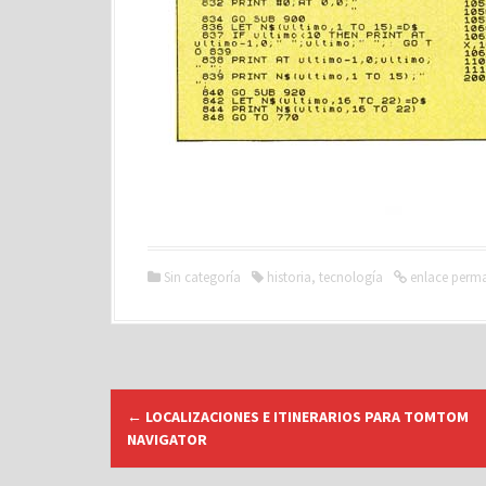
Sin categoría
historia
,
tecnología
enlace perm
N
←
LOCALIZACIONES E ITINERARIOS PARA TOMTOM
a
NAVIGATOR
v