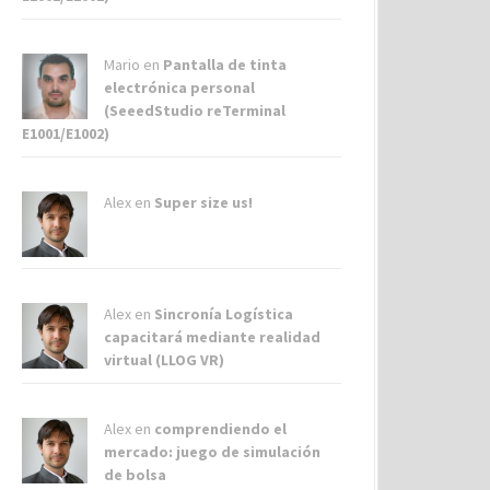
Mario en
Pantalla de tinta
electrónica personal
(SeeedStudio reTerminal
E1001/E1002)
Alex
en
Super size us!
Alex
en
Sincronía Logística
capacitará mediante realidad
virtual (LLOG VR)
Alex
en
comprendiendo el
mercado: juego de simulación
de bolsa