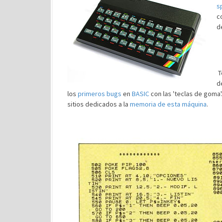
s
c
d
T
d
los
primeros bugs
en
BASIC
con las 'teclas de goma'
sitios dedicados a la
memoria de esta máquina
.