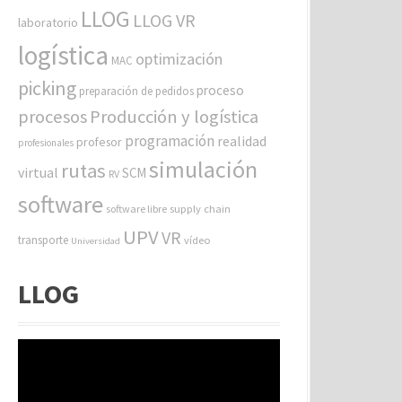
LLOG
LLOG VR
laboratorio
logística
optimización
MAC
picking
proceso
preparación de pedidos
procesos
Producción y logística
programación
realidad
profesor
profesionales
simulación
rutas
virtual
SCM
RV
software
software libre
supply chain
UPV
VR
transporte
vídeo
Universidad
LLOG