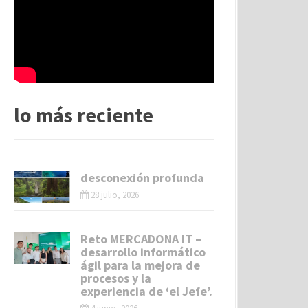
lo más reciente
desconexión profunda
28 julio, 2026
Reto MERCADONA IT –
desarrollo informático
ágil para la mejora de
procesos y la
experiencia de ‘el Jefe’.